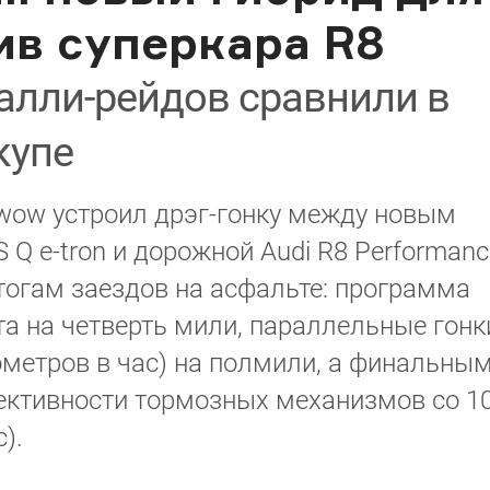
ив суперкара R8
алли-рейдов сравнили в
купе
rwow устроил дрэг-гонку между новым
 Q e-tron и дорожной Audi R8 Performanc
тогам заездов на асфальте: программа
та на четверть мили, параллельные гонк
лометров в час) на полмили, а финальны
ктивности тормозных механизмов со 1
).