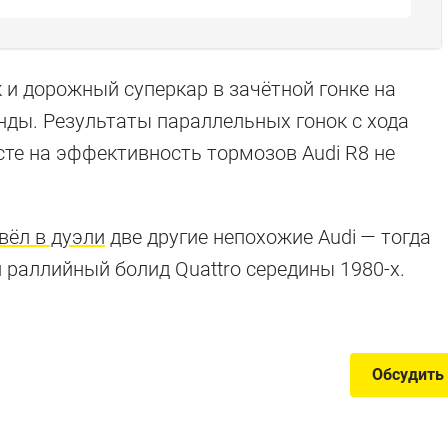
и дорожный суперкар в зачётной гонке на
унды. Результаты параллельных гонок с хода
 стать A8
есте на эффективность тормозов Audi R8 не
вёл в дуэли
две другие непохожие Audi — тогда
 раллийный болид Quattro середины 1980-х.
нет серийным
Обсудить