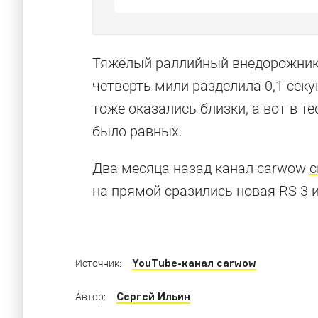
Тяжёлый раллийный внедорожник 
четверть мили разделила 0,1 сек
Каким может
тоже оказались близки, а вот в т
было равных.
будущего
Два месяца назад канал carwow
с
на прямой сразились новая RS 3 и
Изучаем концепт Grandsphere, который ста
YouTube-канал carwow
Источник:
Сергей Ильин
Автор: