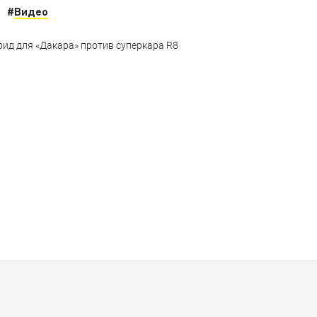
#
Видео
брид для «Дакара» против суперкара R8