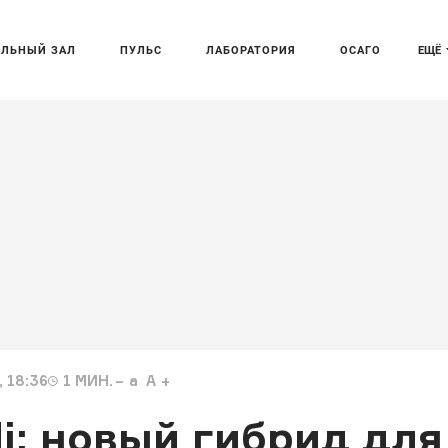
АЛЬНЫЙ ЗАЛ
ПУЛЬС
ЛАБОРАТОРИЯ
ОСАГО
ЕЩЁ
 18:36
1
МИН.
a
A
i: новый гибрид для