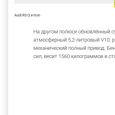
Audi RS Q e-tron
На другом полюсе обновлённый су
атмосферный 5,2-литровый V10, р
механический полный привод. Бе
сил, весит 1560 килограммов и ст