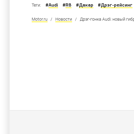
#
Audi
#
R8
#
Дакар
#
Дрэг-рейсинг
Теги:
Motor.ru
/
Новости
/
Дрэг-гонка Audi: новый ги