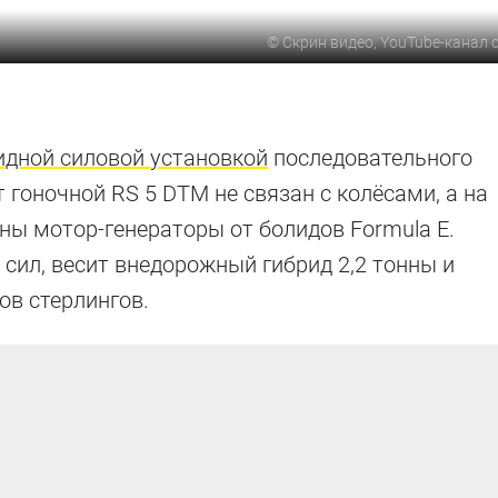
©
Скрин видео, YouTube-канал
идной силовой установкой
последовательного
т гоночной RS 5 DTM не связан с колёсами, а на
ены мотор-генераторы от болидов Formula E.
сил, весит внедорожный гибрид 2,2 тонны и
ов стерлингов.