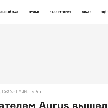
АЛЬНЫЙ ЗАЛ
ПУЛЬС
ЛАБОРАТОРИЯ
ОСАГО
ЕЩЁ
 10:30
1
МИН.
a
A
гателем Aurus вышел