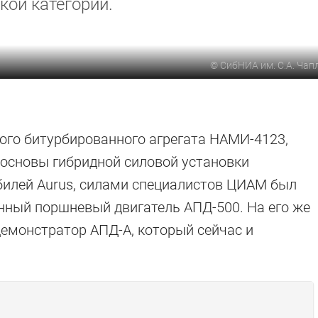
кой категории.
©
СибНИА им. С.А. Ча
вого битурбированного агрегата НАМИ-4123,
 основы гибридной силовой установки
илей Aurus, силами специалистов ЦИАМ был
ный поршневый двигатель АПД-500. На его же
демонстратор АПД-А, который сейчас и