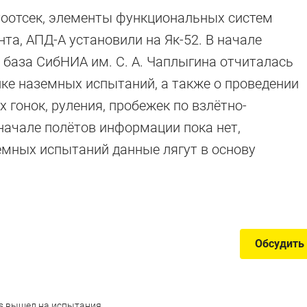
тоотсек, элементы функциональных систем
та, АПД-А установили на Як-52. В начале
 база СибНИА им. С. А. Чаплыгина отчиталась
ке наземных испытаний, а также о проведении
гонок, руления, пробежек по взлётно-
, то что?
 начале полётов информации пока нет,
емных испытаний данные лягут в основу
отратить целое состояние на автомобиль
Обсудить
us вышел на испытания