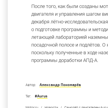
После того, как были созданы мо
двигателя и управления шагом вин
декабря лётно-исследовательская
о подготовке программы и методи
летающей лабораторией наземных 
Если не Aurus
посадочной полосе и подлётов. О
поскольку полученные в ходе наз
программы доработки АПД-А.
Гайд «Мотора» для тех, кто ищет способы п
Александр Пономарёв
Автор:
#
Aurus
Тег:
Motor.ru
/
Новости
/
Самолёт с двигателем Aur