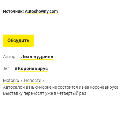
Источник:
Autoshowny.com
Женева-2020, которой не было
Что мы могли бы увидеть на мартовском моторшоу,
Обсудить
но не увидим
Лиза Будрина
Автор:
#
Коронавирус
Тег:
Motor.ru
/
Новости
/
Автосалон в Нью-Йорке не состоится из-за коронавируса.
Выставку переносят уже в четвертый раз