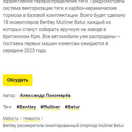
эффективное перераспределение тяги. Предусмотрена
система векторизации тяги и карбон-керамические
тормоза в базовой комплектации. Всего будет сделано
18 экземпляров Bentley Mulliner Batur, каждый из
которых станут собирать вручную на заводе в
британском Крю. Все автомобили уже распроданы —
поставка первых машин клиентам ожидается в
середине 2023 года.
Дизайн Bentley за 70 лет
Британская марка отмечает 70-летие подразделения
Обсудить
дизайна в Крю
Александр Пономарёв
Автор:
#
Bentley
#
Mulliner
#
Batur
Теги:
Motor.ru
/
Новости
/
Bentley рассекретила лимитированный спорткар Mulliner Batur