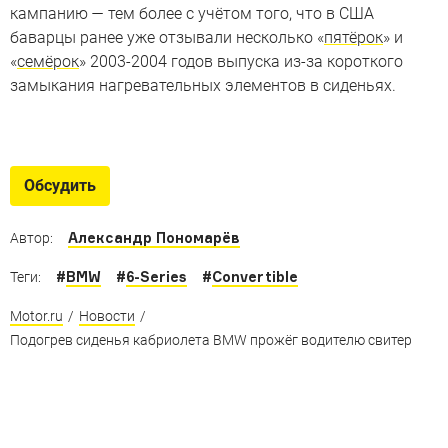
кампанию — тем более с учётом того, что в США
баварцы ранее уже отзывали несколько «
пятёрок
» и
«
семёрок
» 2003-2004 годов выпуска из-за короткого
замыкания нагревательных элементов в сиденьях.
Огонь, вода и выхлопные трубы
Автомобили, погибшие в калифорнийских пожарах
Обсудить
Александр Пономарёв
Автор:
#
BMW
#
6-Series
#
Convertible
Теги:
Motor.ru
/
Новости
/
Подогрев сиденья кабриолета BMW прожёг водителю свитер