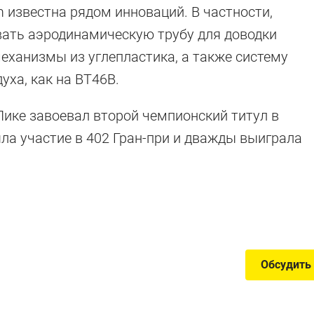
 известна рядом инноваций. В частности,
вать аэродинамическую трубу для доводки
еханизмы из углепластика, а также систему
уха, как на BT46B.
ике завоевал второй чемпионский титул в
яла участие в 402 Гран-при и дважды выиграла
носы
муле-1
Обсудить