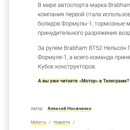
В мире автоспорта марка Brabham
компания первой стала использо
болидов Формулы-1, тормозные м
принудительного разряжения возд
За рулем Brabham BT52 Нельсон П
Формуле-1, а всего команда прин
Необычные 
Кубок конструкторов.
Самые странные носовые обтекатели в Фор
А вы уже читаете
«Мотор» в Телеграме
?
Алексей Носаченко
Автор:
Motor.ru
/
Новости
/