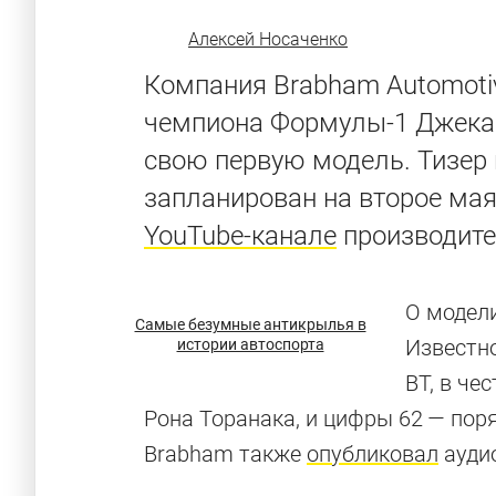
Алексей Носаченко
Компания Brabham Automoti
чемпиона Формулы-1 Джека 
свою первую модель. Тизер 
запланирован на второе мая
YouTube-канале
производите
О модел
Самые безумные антикрылья в
Известно
истории автоспорта
BT, в че
Рона Торанака, и цифры 62 — пор
Brabham также
опубликовал
аудио