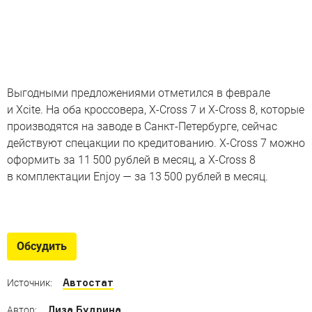
Выгодными предложениями отметился в феврале
и Xcite. На оба кроссовера, X-Cross 7 и X-Cross 8, которые
производятся на заводе в Санкт-Петербурге, сейчас
действуют спецакции по кредитованию. X-Cross 7 можно
оформить за 11 500 рублей в месяц, а X-Cross 8
в комплектации Enjoy — за 13 500 рублей в месяц.
«Серые» бестселлеры
Альтернативная статистика: российский авторынок
Обсудить
без «китайцев» и Lada
Автостат
Источник:
Лиза Будрина
Автор: