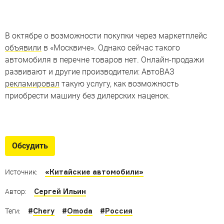
В октябре о возможности покупки через маркетплейс
объявили
в «Москвиче». Однако сейчас такого
автомобиля в перечне товаров нет. Онлайн-продажи
развивают и другие производители: АвтоВАЗ
рекламировал
такую услугу, как возможность
приобрести машину без дилерских наценок.
Китайское чудо
Брутальные, стильные, роскошные и забавные модели
Обсудить
из Поднебесной
«Китайские автомобили»
Источник:
Сергей Ильин
Автор:
#
Chery
#
Omoda
#
Россия
Теги: