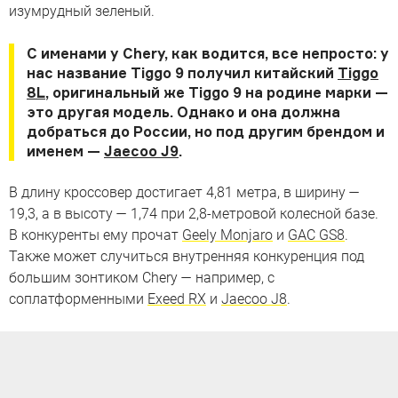
изумрудный зеленый.
С именами у Chery, как водится, все непросто: у
нас название Tiggo 9 получил китайский
Tiggo
8L
, оригинальный же Tiggo 9 на родине марки —
это другая модель. Однако и она должна
добраться до России, но под другим брендом и
именем —
Jaecoo J9
.
В длину кроссовер достигает 4,81 метра, в ширину —
19,3, а в высоту — 1,74 при 2,8-метровой колесной базе.
В конкуренты ему прочат
Geely Monjaro
и
GAC GS8
.
Также может случиться внутренняя конкуренция под
большим зонтиком Chery — например, c
соплатформенными
Exeed RX
и
Jaecoo J8
.