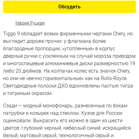
Обсудить
Мария Руцкая
Tiggo 9 обладает всеми фирменными чертами Chery, но
выглядит дороже прочих: у флагмана более
благородные пропорции, «утопленные» в корпус
дверные ручки с усиленным на случай мороза приводом
и многоспицевые алюминиевые диски размерностью 19
либо 20 дюймов. На колпачах колес есть значок Chery,
но они не «вечно горизонтальные» как на Rolls-Royce.
Светодиодные полоски ДХО вдохновлены пастью тигра
и тигриным окрасом.
Сзади — модный монофонарь, разнесенные по бокам
патрубки и козырек над стеклом. Кузов для России
оцинковали. Выкрасить его можно в один из шести
цветов: глубокий черный, небесный синий, искрящийся
белый, матовый серый, технологичный серый и