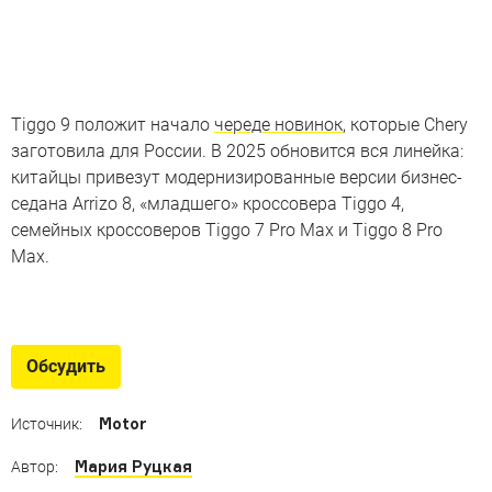
Tiggo 9 положит начало
череде новинок
, которые Chery
заготовила для России. В 2025 обновится вся линейка:
китайцы привезут модернизированные версии бизнес-
седана Arrizo 8, «младшего» кроссовера Tiggo 4,
семейных кроссоверов Tiggo 7 Pro Max и Tiggo 8 Pro
Max.
Лучший автомобиль 2024 года в
России
Обсудить
Подведены итоги национальной премии «Топ-5 Авто»
Motor
Источник:
Мария Руцкая
Автор: