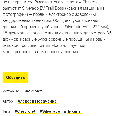
не превратится. Вместо этого уже летом Chevrolet
выпустит Silverado EV Trail Boss (красная машина на
фотографии) — первый электрокар с заводским
внедорожным тюнингом. Обещаны увеличенный
дорожный просвет (у обычного Silverado EV — 226 мм),
18-дюймовые колеса с шинами внешним диаметром 35
дюймов, красные буксировочные проушины и новый
ездовой профиль Terrain Mode для лучшей
маневренности в стесненных условиях.
Новые пикапы
Пока одни производители хотят ввести пикапы в мир
Обсудить
автомобильной роскоши, другие пытаются вернуть их
простым трудягам
Chevrolet
Источник:
Алексей Носаченко
Автор:
#
Chevrolet
#
Silverado
#
Пикапы
Теги: