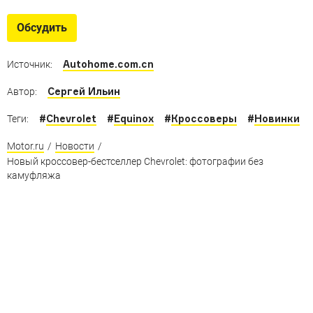
Кроссоверы-2022
Рейтинг кроссоверов и внедорожников, на которые
Обсудить
россияне пересели в 2022 году
Autohome.com.cn
Источник:
Сергей Ильин
Автор:
#
Chevrolet
#
Equinox
#
Кроссоверы
#
Новинки
Теги:
Motor.ru
/
Новости
/
Новый кроссовер-бестселлер Chevrolet: фотографии без
камуфляжа