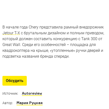
В начале года Chery представила рамный внедорожник
Jetour T-X
с брутальным дизайном и полным приводом,
который должен составить конкуренцию с Tank 300 от
Great Wall. Среди его особенностей – площадка для
квадрокоптера на крыше, «утопленные» ручки дверей и
подсветка названия бренда спереди.
Китайские новинки-2022
Среди них есть кроссоверы, внедорожники, а также
Обсудить
пикап и седан
Autoreview
Источник:
Мария Руцкая
Автор: