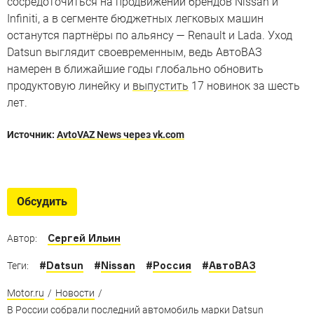
сосредоточиться на продвижении брендов Nissan и
Infiniti, а в сегменте бюджетных легковых машин
останутся партнёры по альянсу — Renault и Lada. Уход
Datsun выглядит своевременным, ведь АвтоВАЗ
намерен в ближайшие годы глобально обновить
продуктовую линейку и
выпустить
17 новинок за шесть
лет.
Источник:
AvtoVAZ News через vk.com
Datsun: это звучало гордо
Прощаемся с японским брендом — и вспоминаем его
Обсудить
лучшие времена
Сергей Ильин
Автор:
#
Datsun
#
Nissan
#
Россия
#
АвтоВАЗ
Теги:
Motor.ru
/
Новости
/
В России собрали последний автомобиль марки Datsun