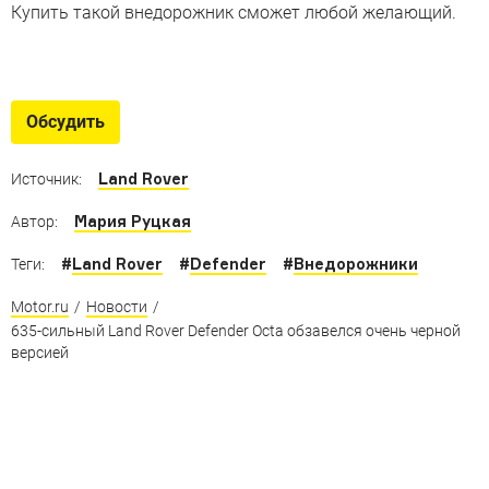
Купить такой внедорожник сможет любой желающий.
Версии для оффроуда
Внедорожные модификации новых машин, на которых
Обсудить
не страшно съезжать с асфальта
Land Rover
Источник:
Мария Руцкая
Автор:
#
Land Rover
#
Defender
#
Внедорожники
Теги:
Motor.ru
/
Новости
/
635-сильный Land Rover Defender Octa обзавелся очень черной
версией