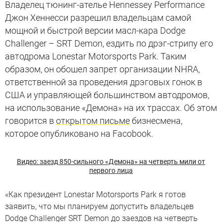
Владелец тюнинг-ателье Hennessey Performance
Джон Хеннесси разрешил владельцам самой
мощной и быстрой версии масл-кара Dodge
Challenger – SRT Demon, ездить по дрэг-стрипу его
автодрома Lonestar Motorsports Park. Таким
образом, он обошел запрет организации NHRA,
ответственной за проведения дрэговых гонок в
США и управляющей большинством автодромов,
на использование «Демона» на их трассах. Об этом
говорится в
открытом письме
бизнесмена,
которое опубликовано на Facobook.
Видео: заезд 850-сильного «Демона» на четверть мили от
первого лица
«Как президент Lonestar Motorsports Park я готов
заявить, что мы планируем допустить владельцев
Dodge Challenger SRT Demon до заездов на четверть