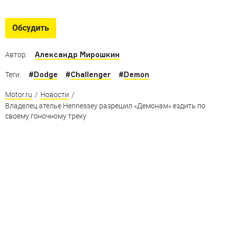
Dodge Challenger SRT Demon
13 фактов о самом сумасшедшем серийном масл-каре
Обсудить
Александр Мирошкин
Автор:
#
Dodge
#
Challenger
#
Demon
Теги:
Motor.ru
/
Новости
/
Владелец ателье Hennessey разрешил «Демонам» ездить по
своему гоночному треку