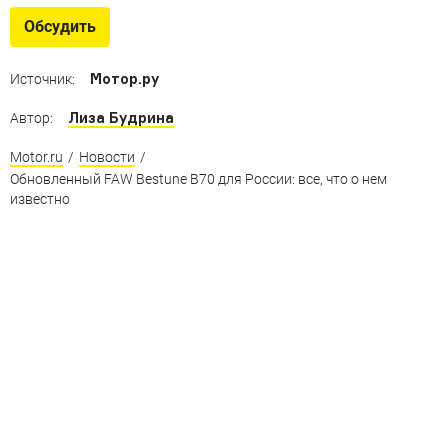
Ставить крест на четырехдверках пока еще рано, но
Обсудить
тенденции настораживают
Мотор.ру
Источник:
Лиза Будрина
Автор:
Motor.ru
/
Новости
/
Обновленный FAW Bestune B70 для России: все, что о нем
известно