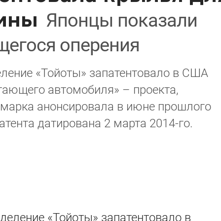
ины
Японцы показали
щегося оперения
ление «Тойоты» запатентовало в США
тающего автомобиля» – проекта,
я марка анонсировала в июне прошлого
атента датирована 2 марта 2014-го.
зделение «Тойоты»
запатентовало
в