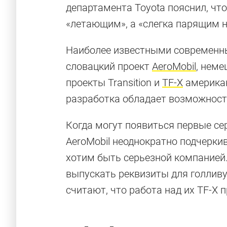
департамента Toyota пояснил, чт
«летающим», а «слегка парящим н
Наиболее известными современ
словацкий проект
AeroMobil
, нем
проекты Transition и
TF-X
американ
разработка обладает возможност
Когда могут появиться первые се
AeroMobil неоднократно подчеркив
хотим быть серьезной компанией.
выпускать реквизиты для голливу
считают, что работа над их TF-X 