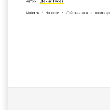
Денис Гусев
Автор:
Motor.ru
/
Новости
/
«Тойота» запатентовала к