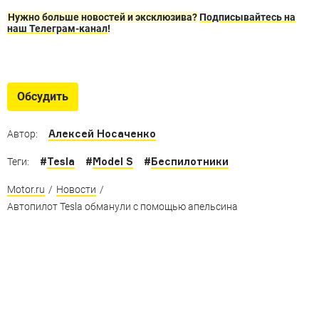
Нужно больше новостей и эксклюзива?
Подписывайтесь на
наш Телеграм-канал
!
Машины без водителя
Автономные автомобили Ford, BMW, Nissan
Обсудить
и не только
Алексей Носаченко
Автор:
#
Tesla
#
Model S
#
Беспилотники
Теги:
Motor.ru
/
Новости
/
Автопилот Tesla обманули с помощью апельсина