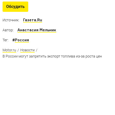
Мы посмотрели, как выглядит современное
Обсудить
производство топлива
Газета.Ru
Источник:
Анастасия Мельник
Автор:
#
Россия
Тег:
Motor.ru
/
Новости
/
В России могут запретить экспорт топлива из-за роста цен