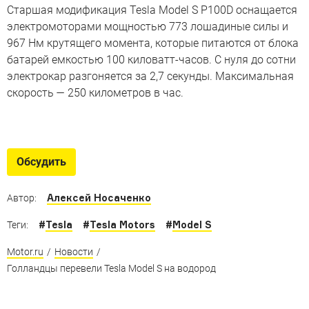
Старшая модификация Tesla Model S P100D оснащается
электромоторами мощностью 773 лошадиные силы и
967 Нм крутящего момента, которые питаются от блока
батарей емкостью 100 киловатт-часов. С нуля до сотни
электрокар разгоняется за 2,7 секунды. Максимальная
скорость — 250 километров в час.
Водородные машины
10 водородных автомобилей, которые скоро появятся
Обсудить
на дорогах
Алексей Носаченко
Автор:
#
Tesla
#
Tesla Motors
#
Model S
Теги:
Motor.ru
/
Новости
/
Голландцы перевели Tesla Model S на водород