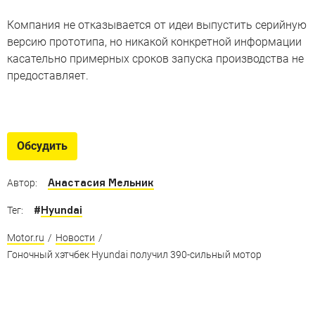
Компания не отказывается от идеи выпустить серийную
версию прототипа, но никакой конкретной информации
касательно примерных сроков запуска производства не
предоставляет.
Самые желанные «зажигалки»
Пять «горячих» машин, от которых должен дымиться
Обсудить
российский асфальт
Анастасия Мельник
Автор:
#
Hyundai
Тег:
Motor.ru
/
Новости
/
Гоночный хэтчбек Hyundai получил 390-сильный мотор