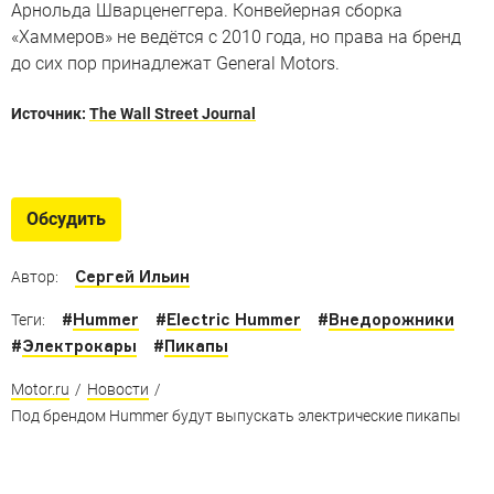
Арнольда Шварценеггера. Конвейерная сборка
«Хаммеров» не ведётся с 2010 года, но права на бренд
до сих пор принадлежат General Motors.
Источник:
The Wall Street Journal
Машины-долгожители
Рейтинг машин, которые владельцы не хотят менять
Обсудить
даже через 15 лет
Сергей Ильин
Автор:
#
Hummer
#
Electric Hummer
#
Внедорожники
Теги:
#
Электрокары
#
Пикапы
Motor.ru
/
Новости
/
Под брендом Hummer будут выпускать электрические пикапы