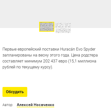
Первые европейский поставки Huracán Evo Spyder
запланированы на весну этого года. Цена родстера
составляет минимум 202 437 евро (15,1 миллиона
рублей по текущему курсу).
Культовые моторы V10
Ревущие десять горшков, которые покорили сердца
Обсудить
автофанатов
Алексей Носаченко
Автор: