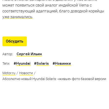
может появиться свой аналог индийской Verna с
соответствующей адаптацией, благо доводкой корейцы
уже занимались
.
Нам бы таких!
Новые кроссы: недорогие вседорожники для разных
Обсудить
рынков
Сергей Ильин
Автор:
#
Hyundai
#
Solaris
#
Новинки
Теги:
Motor.ru
/
Новости
/
Абсолютно новый Hyundai Solaris: «живые» фото базовой версии