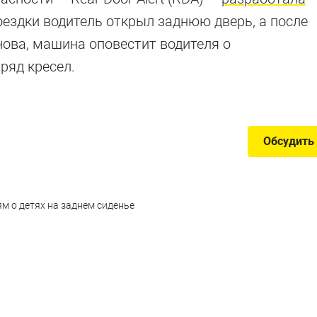
ые машины
оездки водитель открыл заднюю дверь, а после
нова, машина оповестит водителя о
ряд кресел.
в истории Euro NCAP
Обсудить
м о детях на заднем сиденье