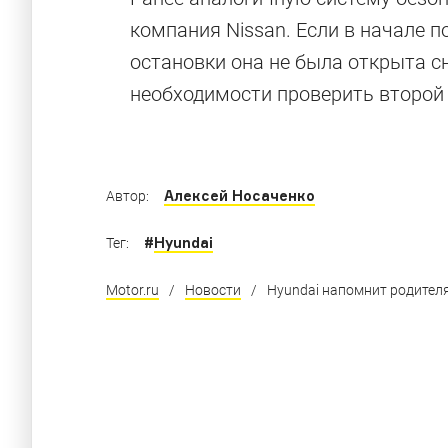
Небезопасн
компания Nissan. Если в начале п
остановки она не была открыта с
необходимости проверить второй 
Машины, получившие самые низкие оценки 
Алексей Носаченко
Автор:
#
Hyundai
Тег:
Motor.ru
/
Новости
/
Hyundai напомнит родителя