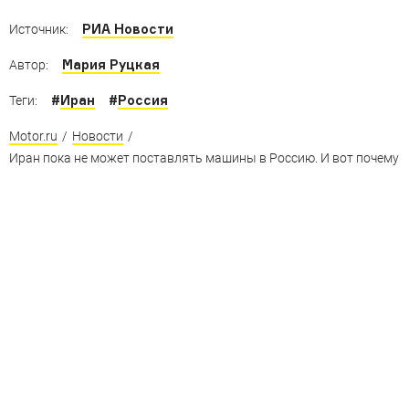
Греческий внедорожник, албанский суперкар,
ливанский электромобиль, арабские гиперкары и
РИА Новости
Источник:
другая экзотика
Мария Руцкая
Автор:
#
Иран
#
Россия
Теги:
Motor.ru
/
Новости
/
Иран пока не может поставлять машины в Россию. И вот почему