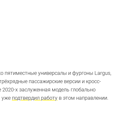
о пятиместные универсалы и фургоны Largus,
ие
 трёхрядные пассажирские версии и кросс-
е 2020-х заслуженная модель глобально
З уже
подтвердил работу
в этом направлении.
ли или готовятся к выходу в свет