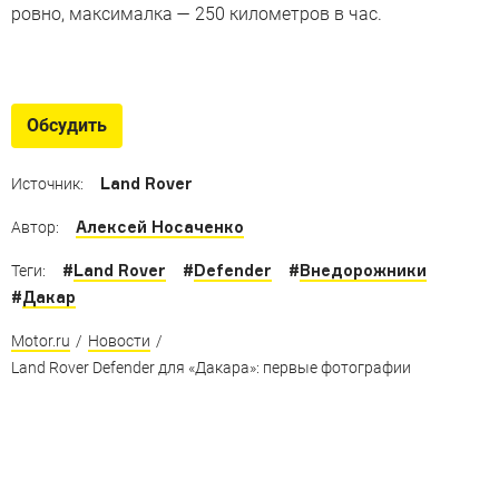
ровно, максималка — 250 километров в час.
Последние из могикан
В мире по-прежнему производятся рамные
Обсудить
«динозавры» с серьезными возможностями
Land Rover
Источник:
Алексей Носаченко
Автор:
#
Land Rover
#
Defender
#
Внедорожники
Теги:
#
Дакар
Motor.ru
/
Новости
/
Land Rover Defender для «Дакара»: первые фотографии