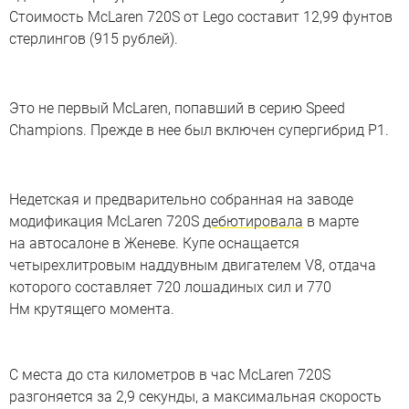
Стоимость McLaren 720S от Lego составит 12,99 фунтов
стерлингов (915 рублей).
Это не первый McLaren, попавший в серию Speed
Champions. Прежде в нее был включен супергибрид P1.
Недетская и предварительно собранная на заводе
модификация McLaren 720S
дебютировала
в марте
на автосалоне в Женеве. Купе оснащается
четырехлитровым наддувным двигателем V8, отдача
которого составляет 720 лошадиных сил и 770
Нм крутящего момента.
Безумный Лего
С места до ста километров в час McLaren 720S
разгоняется за 2,9 секунды, а максимальная скорость
Машины из «Безумного Макса» воссоздали из деталей