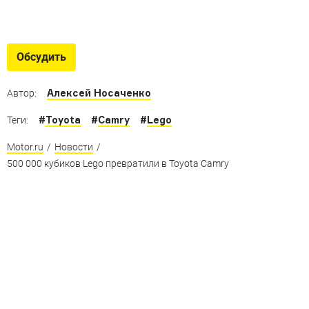
Игрушки по цене Bugatti
Безумно дорогие масштабные модели автомобилей
Обсудить
Алексей Носаченко
Автор:
#
Toyota
#
Camry
#
Lego
Теги:
Motor.ru
/
Новости
/
500 000 кубиков Lego превратили в Toyota Camry