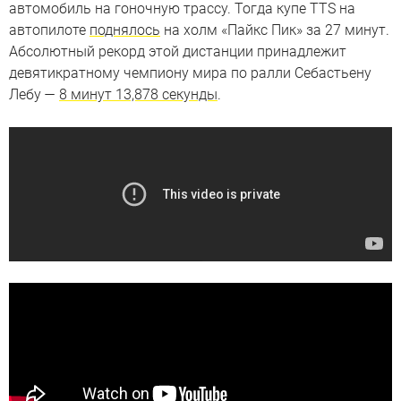
автомобиль на гоночную трассу. Тогда купе TTS на
автопилоте
поднялось
на холм «Пайкс Пик» за 27 минут.
Абсолютный рекорд этой дистанции принадлежит
девятикратному чемпиону мира по ралли Себастьену
Лебу —
8 минут 13,878 секунды
.