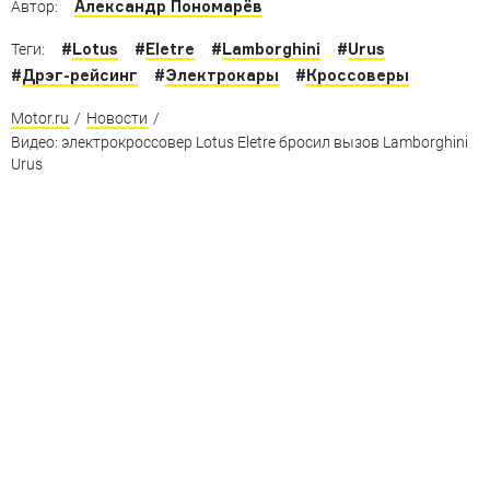
Александр Пономарёв
Автор:
#
Lotus
#
Eletre
#
Lamborghini
#
Urus
Теги:
#
Дрэг-рейсинг
#
Электрокары
#
Кроссоверы
Motor.ru
/
Новости
/
Видео: электрокроссовер Lotus Eletre бросил вызов Lamborghini
Urus