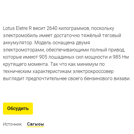
Lotus Eletre R весит 2640 килограммов, поскольку
электромобиль имеет достаточно тяжёлый тяговый
аккумулятор. Модель оснащена двумя
электромоторами, обеспечивающими полный привод,
которые имеют 905 лошадиных сил мощности и 985 Нм
крутящего момента. Так что как минимум по
техническим характеристикам электрокроссовер
выглядит предпочтительнее своего бензинового визави.
Конкуренты 2000-сильного
Lotus
Обсудить
Автомобили, сопоставимые по мощности с первым
британским электрогиперкаром
Carwow
Источник: