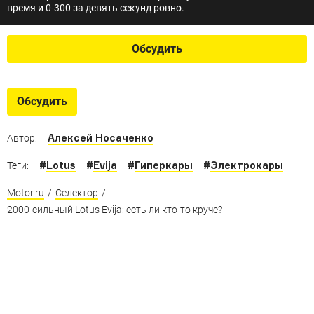
время и 0-300 за девять секунд ровно.
Обсудить
Обсудить
Алексей Носаченко
Автор:
#
Lotus
#
Evija
#
Гиперкары
#
Электрокары
Теги:
Motor.ru
/
Селектор
/
2000-сильный Lotus Evija: есть ли кто-то круче?