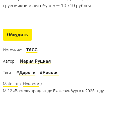
грузовиков и автобусов — 10 710 рублей.
Cвежие версии для России
Новые исполнения хорошо знакомых моделей
Обсудить
ТАСС
Источник:
Мария Руцкая
Автор:
#
Дороги
#
Россия
Теги:
Motor.ru
/
Новости
/
М-12 «Восток» продлят до Екатеринбурга в 2025 году