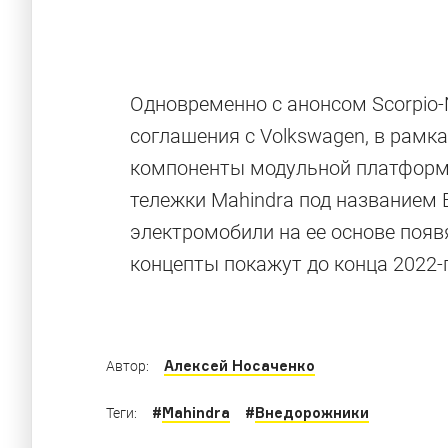
Одновременно с анонсом Scorpio
Бюджетные 
соглашения с Volkswagen, в рамк
компоненты модульной платформы
которых вы 
тележки Mahindra под названием Bo
электромобили на ее основе появ
концепты покажут до конца 2022-г
Шесть недорогих автомобилей для РФ и ни о
Алексей Носаченко
Автор:
#
Mahindra
#
Внедорожники
Теги: