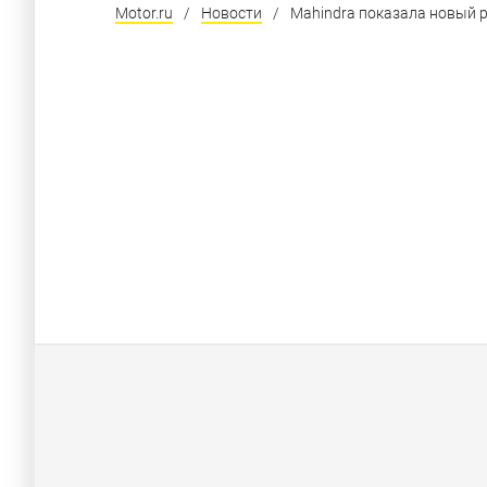
Motor.ru
/
Новости
/
Mahindra показала новый