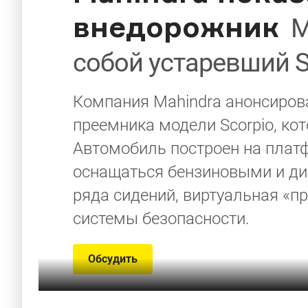
внедорожник
М
собой устаревший S
Компания Mahindra анонсиров
преемника модели Scorpio, ко
Автомобиль построен на платф
оснащаться бензиновыми и д
ряда сидений, виртуальная «п
системы безопасности.
Обсудить