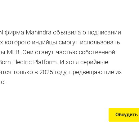
-N фирма Mahindra объявила о подписании
машины, о
ах которого индийцы смогут использовать
 MEB. Они станут частью собственной
не слышали
rn Electric Platform. И хотя серийные
ятся только в 2025 году, предвещающие их
о.
дного «китайца»
Обсудить