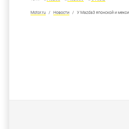
Motor.ru
/
Новости
/
У Mazda3 японской и мекс