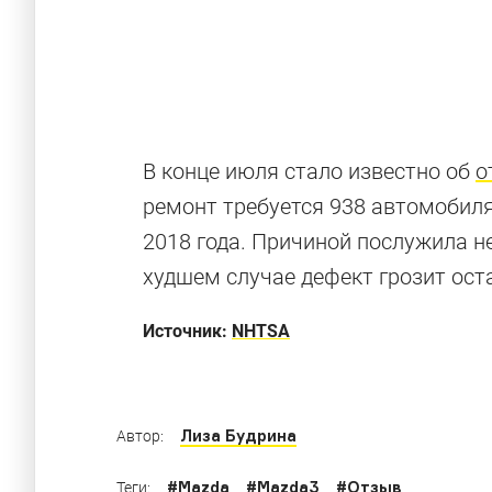
В конце июля стало известно об
о
ремонт требуется 938 автомобиля
2018 года. Причиной послужила н
Я все исправ
худшем случае дефект грозит ост
Какие машины отзывали в России из-за деф
Источник:
NHTSA
Лиза Будрина
Автор:
#
Mazda
#
Mazda3
#
Отзыв
Теги: