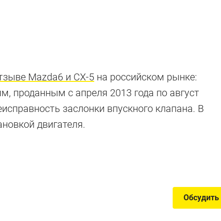
тзыве Mazda6 и CX-5
на российском рынке:
м, проданным c апреля 2013 года по август
еисправность заслонки впускного клапана. В
лю!
ановкой двигателя.
ектов
Обсудить