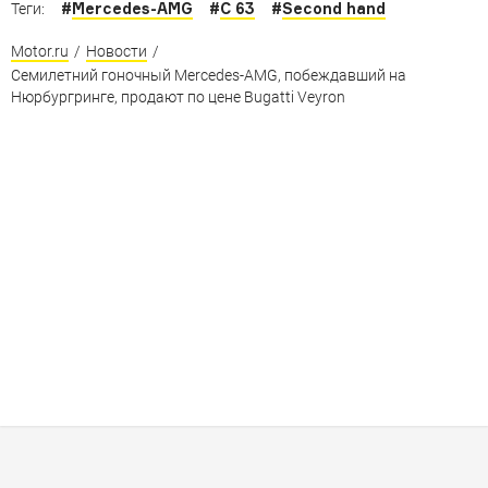
#
Mercedes-AMG
#
C 63
#
Second hand
Теги:
Motor.ru
/
Новости
/
Семилетний гоночный Mercedes-AMG, побеждавший на
Нюрбургринге, продают по цене Bugatti Veyron