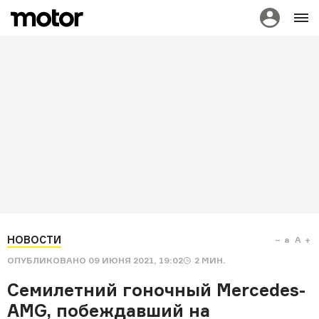
НОВОСТИ
a
A
ОПУБЛИКОВАНО
09 ИЮНЯ 2021, 19:02
2
МИН.
Семилетний гоночный Mercedes-
AMG, побеждавший на