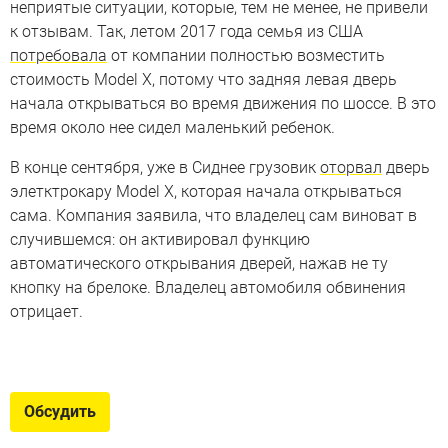
неприятые ситуации, которые, тем не менее, не привели
к отзывам. Так, летом 2017 года семья из США
потребовала
от компании полностью возместить
стоимость Model X, потому что задняя левая дверь
начала открываться во время движения по шоссе. В это
время около нее сидел маленький ребенок.
В конце сентября, уже в Сиднее грузовик
оторвал
дверь
элетктрокару Model X, которая начала открываться
сама. Компания заявила, что владелец сам виноват в
случившемся: он активировал функцию
автоматического открывания дверей, нажав не ту
кнопку на брелоке. Владелец автомобиля обвинения
отрицает.
Вот это невидаль:
внедорожники на электротяге
Обсудить
Самые крутые внедорожники и кроссоверы с