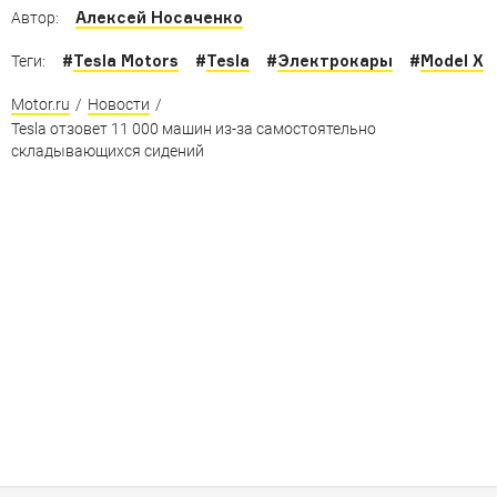
электромоторами
Алексей Носаченко
Автор:
#
Tesla Motors
#
Tesla
#
Электрокары
#
Model X
Теги:
Motor.ru
/
Новости
/
Tesla отзовет 11 000 машин из-за самостоятельно
складывающихся сидений