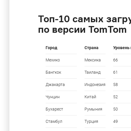
Топ-10 самых заг
по версии TomTom
Город
Страна
Уровень 
Мехико
Мексика
66
Бангкок
Таиланд
61
Джакарта
Индонезия
58
Чунцин
Китай
52
Бухарест
Румыния
50
Стамбул
Турция
49