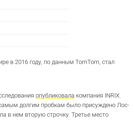
х парковок
ре в 2016 году, по данным TomTom, стал
кребах и даже бывших театрах
исследования
опубликовала
компания INRIX.
о самым долгим пробкам было присуждено Лос-
ла в нем вторую строчку. Третье место