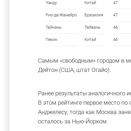
Чэнду
Китай
47
Рио-де-Жанейро
Бразилия
47
Тайнань
Тайвань
46
Пекин
Китай
46
12 необычны
Самым «свободным» городом в ми
Дейтон (США, штат Огайо).
Паркинги в архитектурных шедеврах, небос
Ранее результаты аналогичного 
В этом рейтинге первое место п
Анджелесу, тогда как Москва заня
осталось за Нью-Йорком.