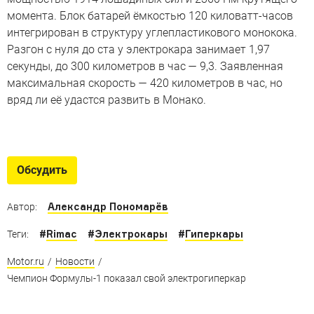
момента. Блок батарей ёмкостью 120 киловатт-часов
интегрирован в структуру углепластикового монокока.
Разгон с нуля до ста у электрокара занимает 1,97
секунды, до 300 километров в час — 9,3. Заявленная
максимальная скорость — 420 километров в час, но
вряд ли её удастся развить в Монако.
Конкуренты 2000-сильного
Lotus
Обсудить
Автомобили, сопоставимые по мощности с первым
британским электрогиперкаром
Александр Пономарёв
Автор:
#
Rimac
#
Электрокары
#
Гиперкары
Теги:
Motor.ru
/
Новости
/
Чемпион Формулы-1 показал свой электрогиперкар