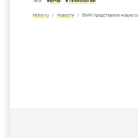
#
BMW
#
Технологии
Теги:
Motor.ru
/
Новости
/
BMW представила новую сис