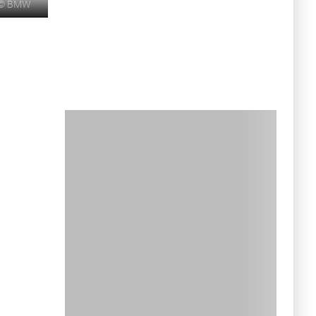
©
BMW