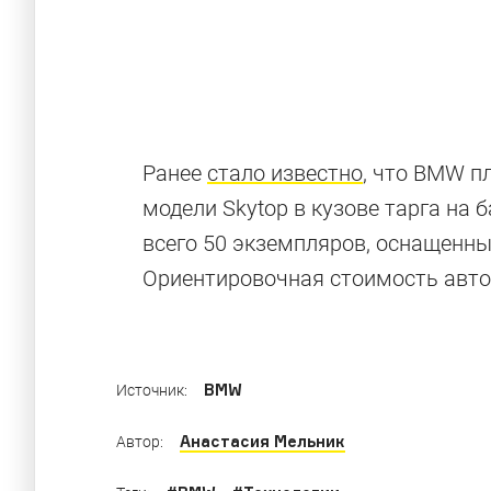
BMW: ожидан
Ранее
стало известно
, что BMW п
модели Skytop в кузове тарга на 
всего 50 экземпляров, оснащенны
Как выглядели прототипы современных моде
Ориентировочная стоимость авто
конвейер
BMW
Источник:
Анастасия Мельник
Автор: