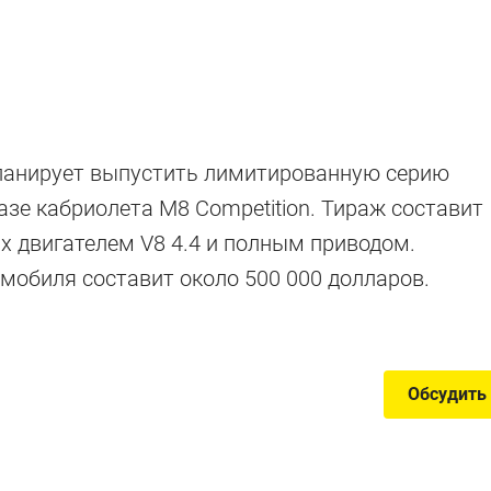
ие и реальност
ланирует выпустить лимитированную серию
базе кабриолета M8 Competition. Тираж составит
х двигателем V8 4.4 и полным приводом.
лей баварской марки и как они изменились по пути 
мобиля составит около 500 000 долларов.
Обсудить