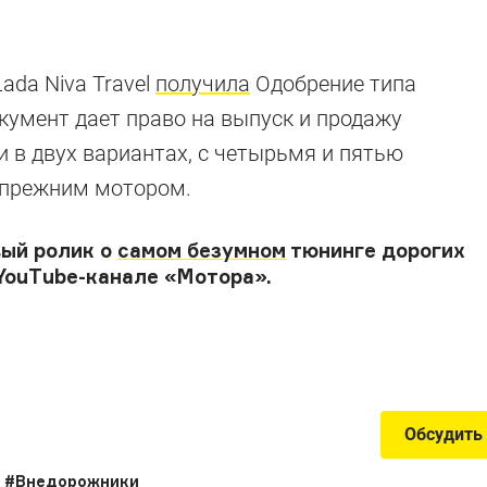
ada Niva Travel
получила
Одобрение типа
окумент дает право на выпуск и продажу
 в двух вариантах, с четырьмя и пятью
 прежним мотором.
 лет
вый ролик о
самом безумном
тюнинге дорогих
YouTube-канале «Мотора».
 легендарного внедорожника к его юбилею
Обсудить
#
Внедорожники