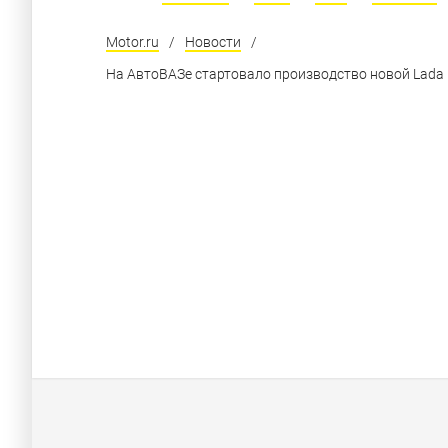
Motor.ru
/
Новости
/
На АвтоВАЗе стартовало производство новой Lada