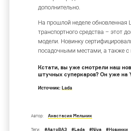
дополнительно.
На прошлой неделе обновленная L
транспортного средства – этот д
модели. Новинку сертифицировали
посадочными местами, а также с
«Ниве» — 40
Кстати, вы уже смотрели наш но
штучных суперкаров? Он уже на 
«АвтоВАЗ» опубликовал уникальные снимки
Источник:
Lada
Анастасия Мельник
Автор:
#
АвтоВАЗ
#
Lada
#
Niva
#
Новинки
Теги: