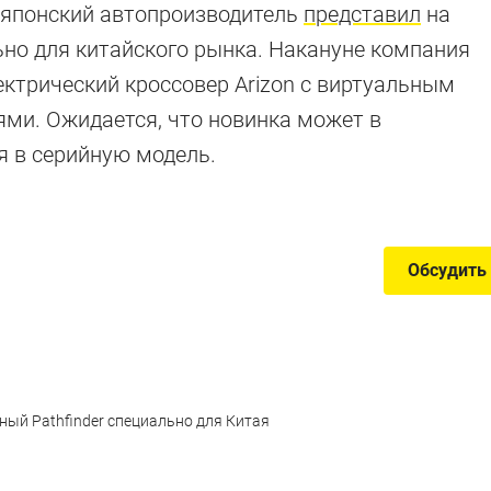
Ниссаны не для
ю японский автопроизводитель
представил
на
но для китайского рынка. Накануне компания
ктрический кроссовер Arizon c виртуальным
и. Ожидается, что новинка может в
мальные пикапы и электромобили, которые мы (пока?)
 в серийную модель.
Обсудить
ный Pathfinder специально для Китая