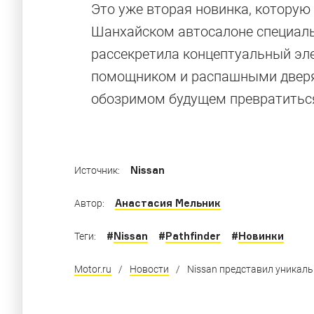
Интересные 
Это уже вторая новинка, котору
Шанхайском автосалоне специаль
нас
рассекретила концептуальный эле
помощником и распашными дверям
Эксклюзивный суперкар, спорткупе, экстре
обозримом будущем превратиться
увидим
Nissan
Источник:
Анастасия Мельник
Автор:
#
Nissan
#
Pathfinder
#
Новинки
Теги:
Motor.ru
/
Новости
/
Nissan представил уникаль