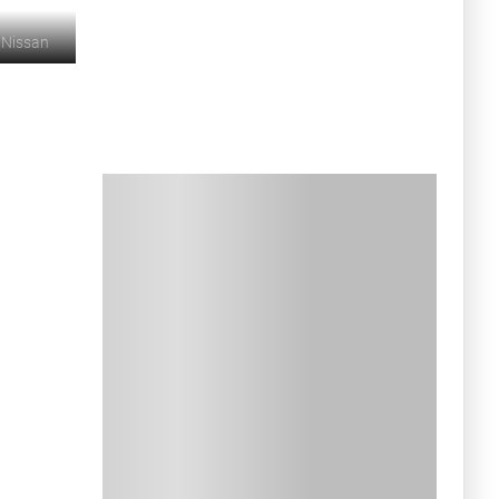
©
Nissan