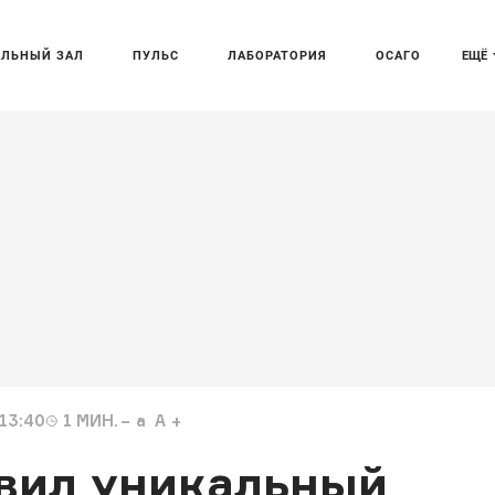
АЛЬНЫЙ ЗАЛ
ПУЛЬС
ЛАБОРАТОРИЯ
ОСАГО
ЕЩЁ
13:40
1
МИН.
a
A
авил уникальный