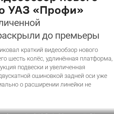
о УАЗ «Профи»
еличенной
раскрыли до премьеры
иковал краткий видеообзор нового
его шесть колёс, удлинённая платформа,
рукция подвески и увеличенная
двускатной ошиновкой задней оси уже
циально о расширении линейки не