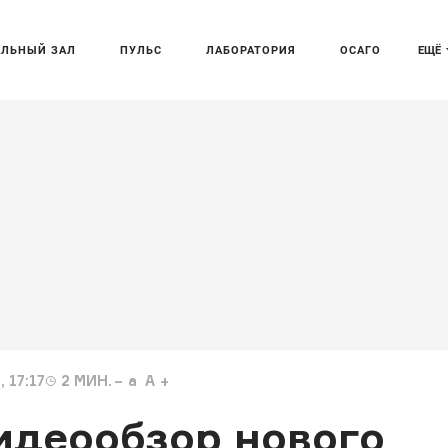
АЛЬНЫЙ ЗАЛ
ПУЛЬС
ЛАБОРАТОРИЯ
ОСАГО
ЕЩЁ
 17:17
2
МИН.
a
A
идеообзор нового