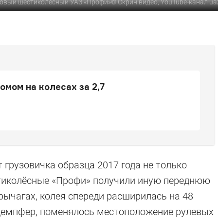
овый шестиколёсный УАЗ «Профи»
©
Скрин видео, YouTube-канал u
мом на колесах за 2,7
 грузовичка образца 2017 года не только
тиколёсные «Профи» получили иную переднюю
рычагах, колея спереди расширилась на 48
демпфер, поменялось местоположение рулевых