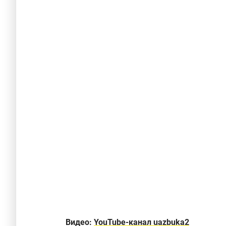
Видео:
YouTube-канал uazbuka2