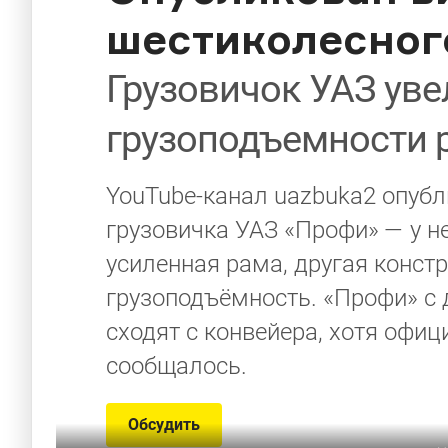
шестиколесног
Грузовичок УАЗ ув
грузоподъемности 
YouTube-канал uazbuka2 опубл
грузовичка УАЗ «Профи» — у н
усиленная рама, другая конст
грузоподъёмность. «Профи» с 
сходят с конвейера, хотя офи
сообщалось.
Обсудить