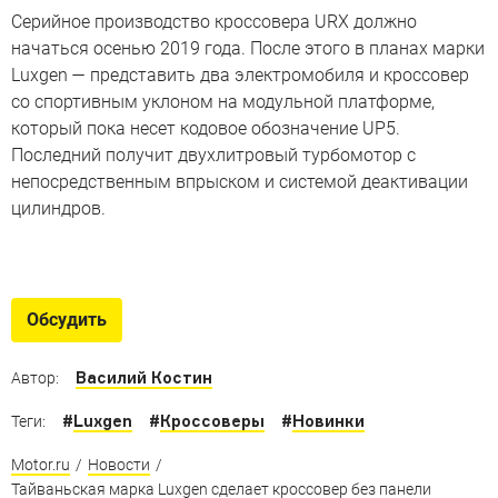
Серийное производство кроссовера URX должно
начаться осенью 2019 года. После этого в планах марки
Luxgen — представить два электромобиля и кроссовер
со спортивным уклоном на модульной платформе,
который пока несет кодовое обозначение UP5.
Последний получит двухлитровый турбомотор с
непосредственным впрыском и системой деактивации
цилиндров.
Красивые «китайцы»
Кроссоверы из Поднебесной, которые вам точно
Обсудить
захочется купить
Василий Костин
Автор:
#
Luxgen
#
Кроссоверы
#
Новинки
Теги:
Motor.ru
/
Новости
/
Тайваньская марка Luxgen сделает кроссовер без панели