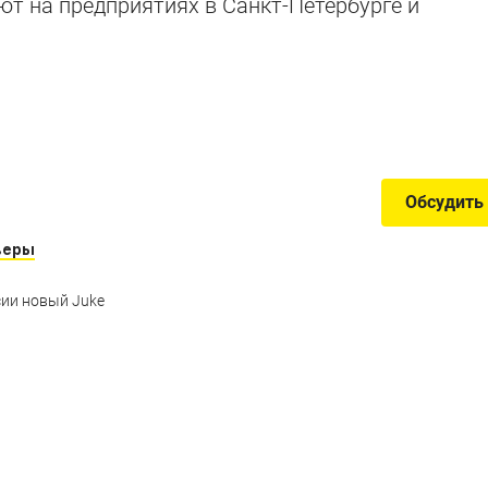
ют на предприятиях в Санкт-Петербурге и
россоверы
 превышает четырех метров
Обсудить
веры
сии новый Juke