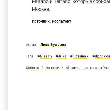
Murano и Terrano, которые собира
маленькие к
Москве.
Интересные кроссоверы, длина которых не
Источник:
Роспатент
Лиза Будрина
Автор:
#
Nissan
#
Juke
#
Новинки
#
Кроссо
Теги:
Motor.ru
/
Новости
/
Nissan запатентовал в Рос