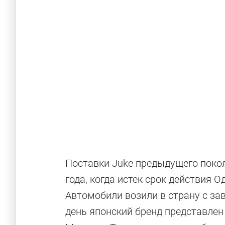
Поставки Juke предыдущего поко
года, когда истек срок действия 
Автомобили возили в страну с за
Мал, да удал
день японский бренд представлен 