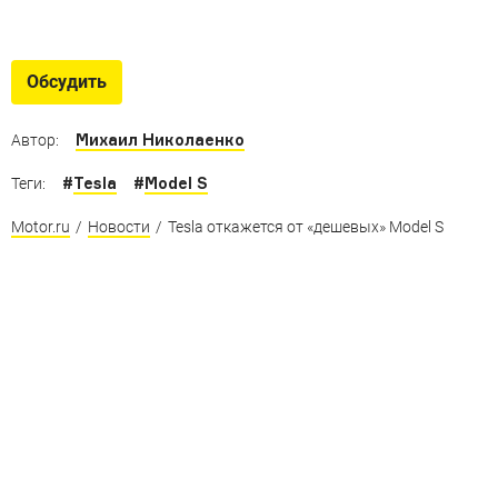
Трехцилиндровые спорткары
Настоящие спорткары с трехцилиндровыми
Обсудить
двигателями
Михаил Николаенко
Автор:
#
Tesla
#
Model S
Теги:
Motor.ru
/
Новости
/
Tesla откажется от «дешевых» Model S