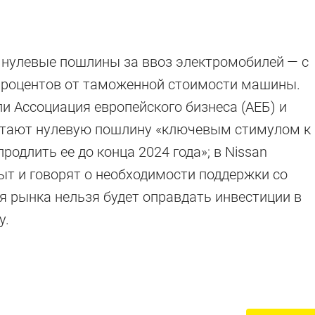
нулевые пошлины за ввоз электромобилей — с
 процентов от таможенной стоимости машины.
и Ассоциация европейского бизнеса (АЕБ) и
читают нулевую пошлину «ключевым стимулом к
одлить ее до конца 2024 года»; в Nissan
т и говорят о необходимости поддержки со
ия рынка нельзя будет оправдать инвестиции в
0
у.
м запасом хода