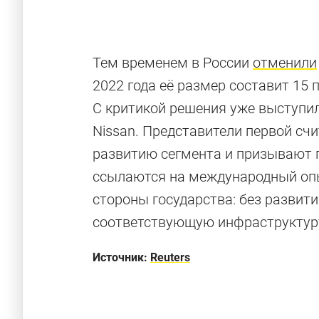
Тем временем в России
отменили
2022 года её размер составит 15
С критикой решения уже выступил
Nissan. Представители первой с
развитию сегмента и призывают пр
ссылаются на международный опы
стороны государства: без развит
Отвезу за 50
соответствующую инфраструктур
Электрические автомобили с самым больши
Источник:
Reuters