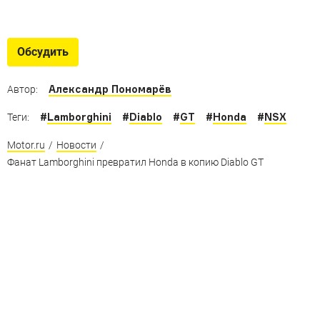
30 лет Хонде NSX
«Народный спорткар» из Японии, который дал бой
Обсудить
Ferrari и Porsche
Александр Пономарёв
Автор:
#
Lamborghini
#
Diablo
#
GT
#
Honda
#
NSX
Теги:
Motor.ru
/
Новости
/
Фанат Lamborghini превратил Honda в копию Diablo GT