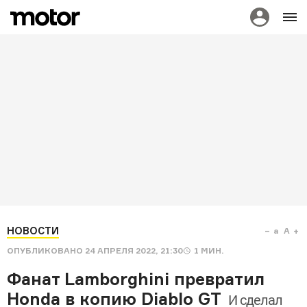
НОВОСТИ
a
A
ОПУБЛИКОВАНО
24 АПРЕЛЯ 2022, 21:30
1
МИН.
Фанат Lamborghini превратил
Honda в копию Diablo GT
И сделал