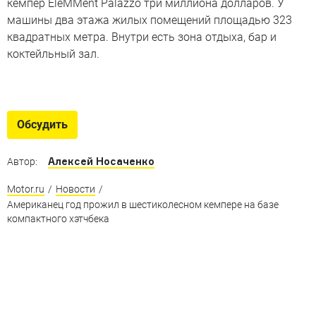
кемпер EleMMent Palazzo три миллиона долларов. У
машины два этажа жилых помещений площадью 323
квадратных метра. Внутри есть зона отдыха, бар и
коктейльный зал.
Удивительные кемперы
Они не всегда удобные, но зато — всегда необычные
Обсудить
Алексей Носаченко
Автор:
Motor.ru
/
Новости
/
Американец год прожил в шестиколесном кемпере на базе
компактного хэтчбека